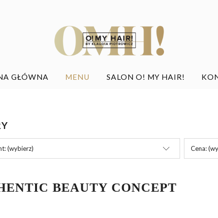
NA GŁÓWNA
MENU
SALON O! MY HAIR!
KO
RY
t: (wybierz)
Cena: (wy
HENTIC BEAUTY CONCEPT