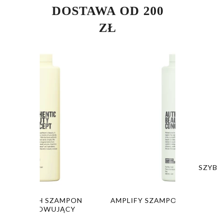
DOSTAWA OD 200
ZŁ
SZY
PON
AMPLIFY SZAMPON WZMACNIAJĄCY
GLOW SZA
Y