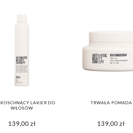
BKOSCHNĄCY LAKIER DO
TRWAŁA POMADA
WŁOSÓW
139,00 zł
139,00 zł
MPON NABŁYSZCZAJĄCY
HYDRATE SZAMPON NAWILŻAJ