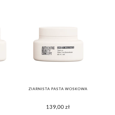
ZIARNISTA PASTA WOSKOWA
139,00 zł
ĄCY
SUCHY SZAMPON TEKSTURYZUJĄCY
HYDRATE SZAMP