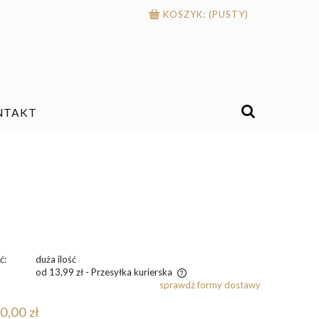
KOSZYK:
(PUSTY)
NTAKT
ć:
duża ilość
od 13,99 zł
- Przesyłka kurierska
sprawdź formy dostawy
ena nie zawiera ewentualnych kosztów
0,00 zł
łatności