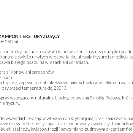
SZAMPON TEKSTURYZUJĄCY
ć:
250 ml
mpon, który można stosować do odświeżenia fryzury oraz jako produkt 
kontrolę świeżo umytych włosów, lekko utrwala fryzurę i umożliwia po
tawia białego osadu na włosach ani ubraniach.
iera silikonów ani parabenów
zampon
a fryzurę, zapewnia kontrolę świeżo umytych włosów, lekko utrwala f
włosy przed temperaturą do 230°C
pray wzbogacony naturalną, biodegradowalną Skrobią Ryżową, która p
ia fryzury.
o wszystkich rodzajów włosów i do stylizacji mają taki sam czysty, pu
MPON NABŁYSZCZAJĄCY
HYDRATE SZAMPON NAWILŻAJ
wieży i elegancki kobiecy zapach skomponowany z wykorzystaniem boga
tą świetlistej róży, kwiatów frezji i bawełniano-pudrowym akcentem f