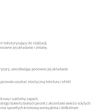
teksturyzujący do stylizacji.
nowne jej układanie i zmianę.
ryzurę, umożliwiając ponowne jej układanie
ozwala uzyskać elastyczną teksturę i efekt
drowy i subtelny zapach.
ĄCY
SUCHY SZAMPON TEKSTURYZUJĄCY
HYDRATE SZAMP
tego bukietu białych peonii z akcentami świeżo ściętych
iołków spowitych kremową wonią piżma i delikatnym