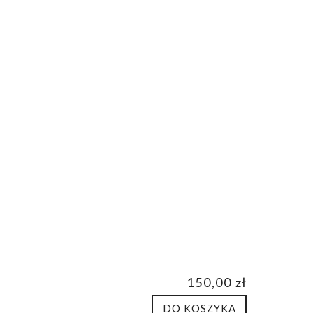
150,00 zł
110,
DO KOSZYKA
DO KO
150,00 zł
DO KOSZYKA