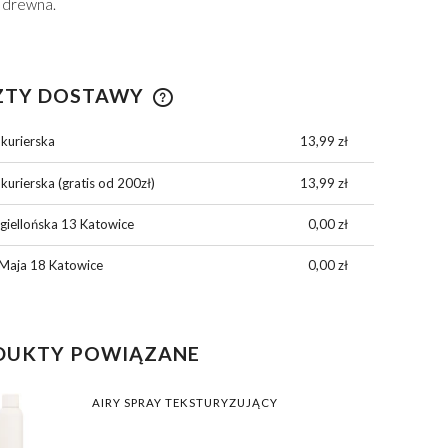
 drewna.
139,00 zł
139,00 zł
DO KOSZYKA
DO KOSZYKA
ZTY DOSTAWY
 kurierska
13,99 zł
CENA NIE ZAWIERA
EWENTUALNYCH KOSZTÓW
kurierska (gratis od 200zł)
13,99 zł
PŁATNOŚCI
giellońska 13 Katowice
0,00 zł
Maja 18 Katowice
0,00 zł
DUKTY POWIĄZANE
AIRY SPRAY TEKSTURYZUJĄCY