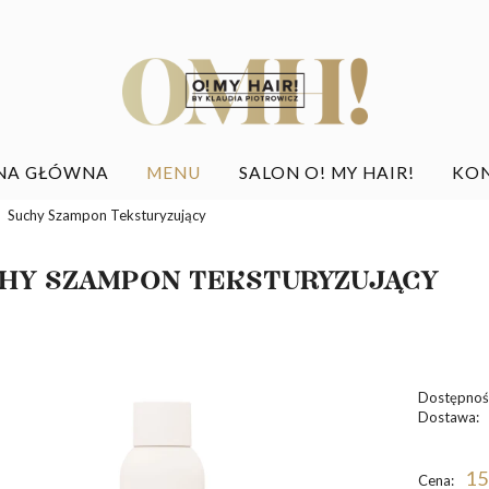
NA GŁÓWNA
MENU
SALON O! MY HAIR!
KO
Suchy Szampon Teksturyzujący
HY SZAMPON TEKSTURYZUJĄCY
Dostępnoś
Dostawa:
C
15
Cena:
p