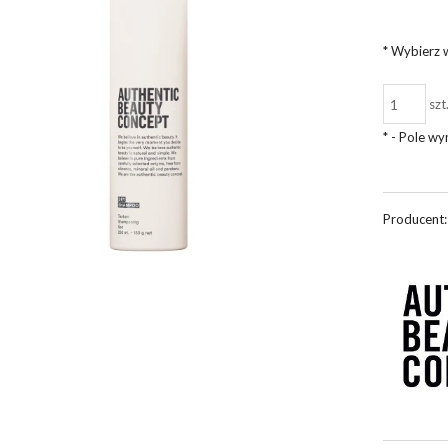
*
Wybierz w
szt
*
- Pole w
Producent: