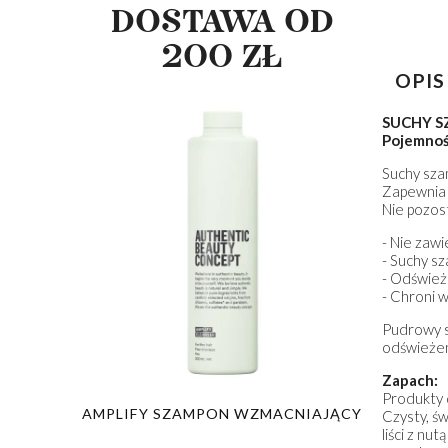
DOSTAWA OD
200 ZŁ
OPIS
SUCHY 
Pojemnoś
Suchy sza
Zapewnia 
Nie pozos
- Nie zaw
- Suchy s
- Odśwież
- Chroni 
Pudrowy s
odświeżen
Zapach:
Produkty d
PON
AMPLIFY SZAMPON WZMACNIAJĄCY
GLOW SZA
Czysty, ś
Y
liści z nu