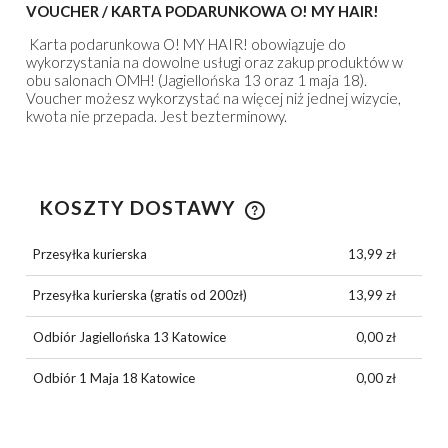
VOUCHER / KARTA PODARUNKOWA O! MY HAIR!
Karta podarunkowa O! MY HAIR! obowiązuje do
wykorzystania na dowolne usługi oraz zakup produktów w
obu salonach OMH! (Jagiellońska 13 oraz 1 maja 18).
Voucher możesz wykorzystać na więcej niż jednej wizycie,
kwota nie przepada. Jest bezterminowy.
KOSZTY DOSTAWY
CENA NIE ZAWIERA EWENTUALNYCH KOSZTÓW
PŁATNOŚCI
Przesyłka kurierska
13,99 zł
Przesyłka kurierska (gratis od 200zł)
13,99 zł
Odbiór Jagiellońska 13 Katowice
0,00 zł
Odbiór 1 Maja 18 Katowice
0,00 zł