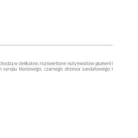
150,00 zł
110,
DO KOSZYKA
DO KO
hodzą w delikatne, rozświetlone nuty kwiatów plumerii i
em syropu klonowego, czarnego drzewa sandałowego i