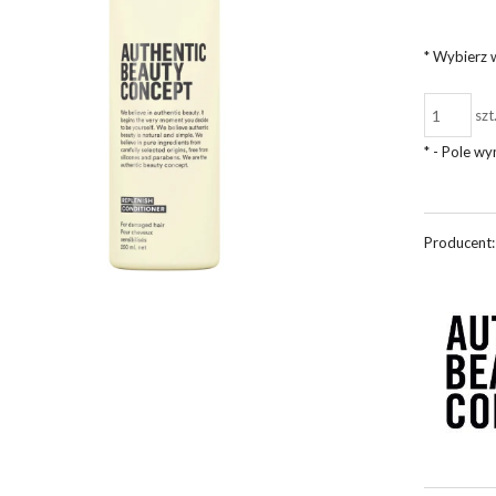
*
Wybierz w
szt
*
- Pole w
Producent: