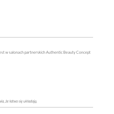
est w salonach partnerskich Authentic Beauty Concept
a, że łatwo się układają.
ĄCY
SUCHY SZAMPON TEKSTURYZUJĄCY
HYDRATE SZAMP