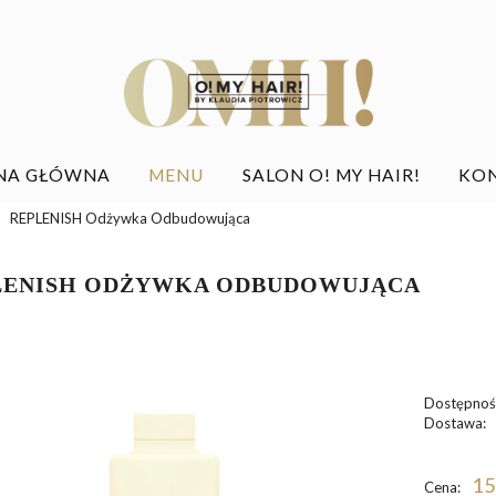
NA GŁÓWNA
MENU
SALON O! MY HAIR!
KO
REPLENISH Odżywka Odbudowująca
LENISH ODŻYWKA ODBUDOWUJĄCA
Dostępnoś
Dostawa:
C
15
Cena:
p