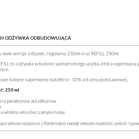
ISH ODŻYWKA ODBUDOWUJĄCA
 dwie wersje odżywki: regularna 250ml oraz REFILL 250ml.
FILL to odżywka w butelce wielokrotnego użytku, która napełniana j
lsce.
we kolejne napełnienie butelki to -10% od ceny podstawowej.
ć: 250 ml
iera parabenów ani silikonów
a
a włókna włosów i zamyka łuskę
jąca włosów receptura z Pantenolem nadaje włosom miękkość, połysk i sprawi
MPON NABŁYSZCZAJĄCY
HYDRATE SZAMPON NAWILŻAJ
: