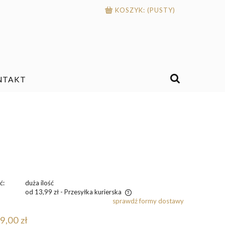
KOSZYK:
(PUSTY)
NTAKT
ć:
duża ilość
od 13,99 zł
- Przesyłka kurierska
sprawdź formy dostawy
ena nie zawiera ewentualnych kosztów
9,00 zł
łatności