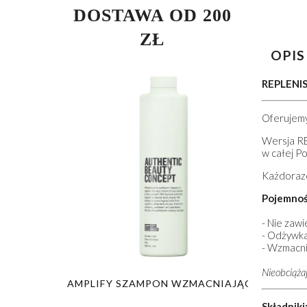
DOSTAWA OD 200
ZŁ
OPIS
REPLEN
Oferujemy
Wersja RE
w całej Po
Każdorazo
Pojemnoś
- Nie zaw
- Odżywk
- Wzmacni
Nieobciąża
PON
AMPLIFY SZAMPON WZMACNIAJĄCY
GLOW SZA
Y
Składniki