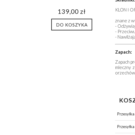
KLON I 
139,00 zł
znane z w
DO KOSZYKA
- Odżywiaj
- Przeciwu
- Nawilżaj
Zapach:
Zapach pr
mleczny 
orzechów
KOS
Przesyłka
Przesyłka 