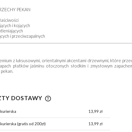
ORZECHY PEKAN
139,00 zł
139,00 zł
łaściwości
DO KOSZYKA
DO KOSZYKA
ących i kojących
tleniających
ących i przeciwzapalnych
emium z luksusowymi, orientalnymi akcentami drzewnymi, które przec
zapach płatków jaśminu otoczonych słodkim i zmysłowym zapach
 pekan.
ZTY DOSTAWY
 kurierska
13,99 zł
CENA NIE ZAWIERA
EWENTUALNYCH KOSZTÓW
kurierska (gratis od 200zł)
13,99 zł
PŁATNOŚCI