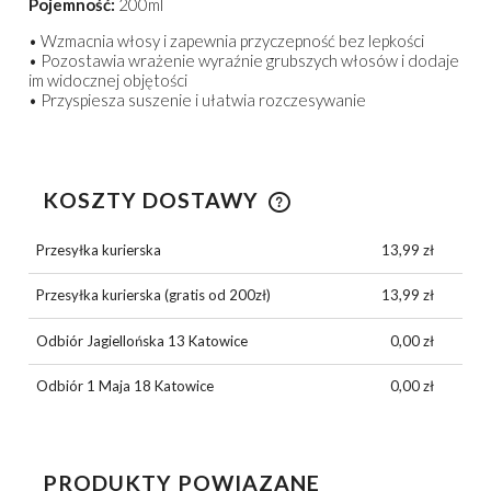
Pojemność:
200ml
• Wzmacnia włosy i zapewnia przyczepność bez lepkości
• Pozostawia wrażenie wyraźnie grubszych włosów i dodaje
im widocznej objętości
• Przyspiesza suszenie i ułatwia rozczesywanie
KOSZTY DOSTAWY
CENA NIE ZAWIERA EWENTUALNYCH KOSZTÓW
PŁATNOŚCI
Przesyłka kurierska
13,99 zł
Przesyłka kurierska (gratis od 200zł)
13,99 zł
Odbiór Jagiellońska 13 Katowice
0,00 zł
Odbiór 1 Maja 18 Katowice
0,00 zł
PRODUKTY POWIĄZANE