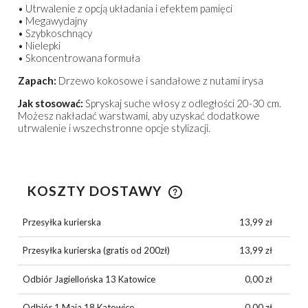
• Utrwalenie z opcją układania i efektem pamięci
• Megawydajny
• Szybkoschnący
• Nielepki
• Skoncentrowana formuła
Zapach:
Drzewo kokosowe i sandałowe z nutami irysa
Jak stosować:
Spryskaj suche włosy z odległości 20-30 cm.
Możesz nakładać warstwami, aby uzyskać dodatkowe
utrwalenie i wszechstronne opcje stylizacji.
KOSZTY DOSTAWY
CENA NIE ZAWIERA EWENTUALNYCH KOSZTÓW
PŁATNOŚCI
Przesyłka kurierska
13,99 zł
Przesyłka kurierska (gratis od 200zł)
13,99 zł
Odbiór Jagiellońska 13 Katowice
0,00 zł
Odbiór 1 Maja 18 Katowice
0,00 zł