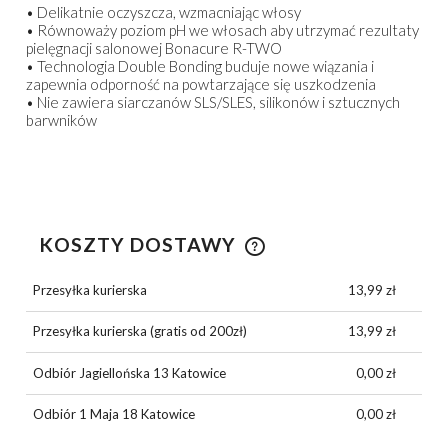
• Delikatnie oczyszcza, wzmacniając włosy
• Równoważy poziom pH we włosach aby utrzymać rezultaty
pielęgnacji salonowej Bonacure R-TWO
• Technologia Double Bonding buduje nowe wiązania i
zapewnia odporność na powtarzające się uszkodzenia
• Nie zawiera siarczanów SLS/SLES, silikonów i sztucznych
barwników
KOSZTY DOSTAWY
CENA NIE ZAWIERA EWENTUALNYCH KOSZTÓW
PŁATNOŚCI
Przesyłka kurierska
13,99 zł
Przesyłka kurierska (gratis od 200zł)
13,99 zł
Odbiór Jagiellońska 13 Katowice
0,00 zł
Odbiór 1 Maja 18 Katowice
0,00 zł