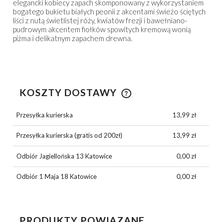
elegancki kobiecy zapach skomponowany z wykorzystaniem
bogatego bukietu białych peonii z akcentami świeżo ściętych
liści z nutą świetlistej róży, kwiatów frezji i bawełniano-
pudrowym akcentem fiołków spowitych kremową wonią
piżma i delikatnym zapachem drewna.
KOSZTY DOSTAWY
CENA NIE ZAWIERA EWENTUALNYCH KOSZTÓW
PŁATNOŚCI
Przesyłka kurierska
13,99 zł
Przesyłka kurierska (gratis od 200zł)
13,99 zł
Odbiór Jagiellońska 13 Katowice
0,00 zł
Odbiór 1 Maja 18 Katowice
0,00 zł
PRODUKTY POWIĄZANE