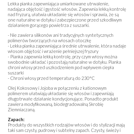
Lekka pianka zapewniająca umiarkowane utrwalenie,
nadająca objętość i gęstość włosów. Zapewnia lekką kontrolę
nad fryzurą, ułatwia układanie się włosów i sprawia, że są
one naturalne w dotyku i zabezpieczone przed szkodliwym
działaniem gorącego powietrza z suszarki.
- Nie zawiera silikonów ani tradycyjnych syntetycznych
polimerów tworzących na włosach otoczkę
- Lekka pianka zapewniająca średnie utrwalenie, która nadaje
włosom objętość i wrażenie pełniejszej fryzury
- Pianka zapewnia lekką kontrolę, przy czym włosy można
swobodnie układać i pozostają naturalne w dotyku. Pianka
chroni włosy przed uszkodzeniem pod wpływem ciepła
suszarki
- Chroni włosy przed temperaturą do 230°C
Olej Kokosowy i Jojoba w połączeniu z kationowym
polimerem ułatwiają układanie się włosów i zapewniają
długotrwałe działanie kondycjonujące. Ponadto produkt
zawiera modyfikowaną, biodegradowalną Skrobię
Ziemniaczaną.
Zapach:
Produkty do wszystkich rodzajów włosów i do stylizacji mają
taki sam czysty, pudrowy i subtelny zapach. Czysty, świeży i