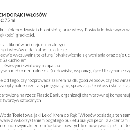
REM DO RĄK I WŁOSÓW
ć:
75 ml
kuchiolem odżywia i chroni skórę oraz włosy. Posiada ledwie wyczuwal
ękkości i gładkości.
era silikonów ani oleju mineralnego
rąk i włosów o delikatnej teksturze
ledwie wyczuwalną teksturę i błyskawicznie się wchłania oraz daje uc
 z Bakuchiolem
ym, świeżym i kwiatowym zapachu
y w pudełko neutralne dla środowiska, wspomagające Utrzymanie c
ie od tego, czy rozprowadzisz krem na długości włosów, czy też wmas
za optymalne rezultaty pielęgnacyjne, sprawiając że włosy i skóra sta
arowiznę na rzecz Plastic Bank, organizacji charytatywnej kompensujące
z tworzyw sztucznych
oda Toaletowa, jak i Lekki Krem do Rąk i Włosów posiadają ten sam c
ny z wykorzystaniem bogatego bukietu białych peonii z akcentami śwież
MPON NABŁYSZCZAJĄCY
HYDRATE SZAMPON NAWILŻAJ
ano-pudrowym akcentem fiołków spowitych kremową wonią piżma i d