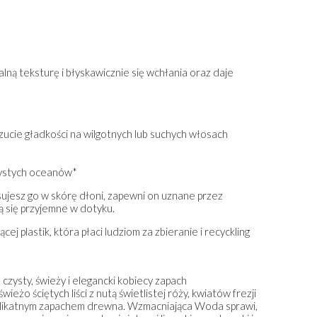
ną teksturę i błyskawicznie się wchłania oraz daje
zucie gładkości na wilgotnych lub suchych włosach
zystych oceanów*
ujesz go w skórę dłoni, zapewni on uznane przez
ją się przyjemne w dotyku.
j plastik, która płaci ludziom za zbieranie i recyckling
zysty, świeży i elegancki kobiecy zapach
o ściętych liści z nutą świetlistej róży, kwiatów frezji
ĄCY
SUCHY SZAMPON TEKSTURYZUJĄCY
HYDRATE SZAMP
elikatnym zapachem drewna. Wzmacniająca Woda sprawi,