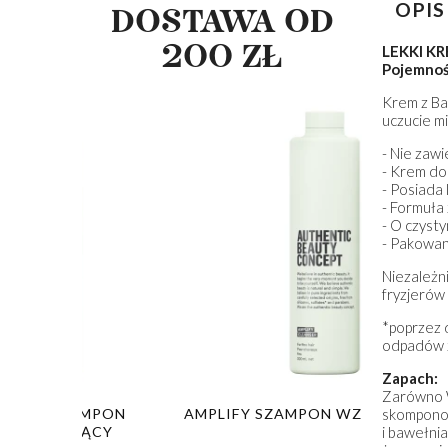
OPIS
DOSTAWA OD
200 ZŁ
LEKKI K
Pojemnoś
Krem z Ba
uczucie mi
- Nie zawi
- Krem do 
- Posiada 
- Formuła
- O czyst
- Pakowan
Niezależn
fryzjerów 
*poprzez d
odpadów 
Zapach:
Zarówno W
skomponowa
PON
AMPLIFY SZAMPON WZMACNIAJĄCY
GLOW SZA
i bawełni
Y