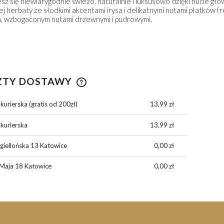
sz się niewiarygodnie świeżo, naturalnie i luksusowo dzięki nucie gło
onej herbaty ze słodkimi akcentami irysa i delikatnymi nutami płatków 
139,00 zł
139,00 zł
 wzbogaconym nutami drzewnymi i pudrowymi.
DO KOSZYKA
DO KOSZYKA
ZTY DOSTAWY
kurierska (gratis od 200zł)
13,99 zł
CENA NIE ZAWIERA
EWENTUALNYCH KOSZTÓW
 kurierska
13,99 zł
PŁATNOŚCI
giellońska 13 Katowice
0,00 zł
Maja 18 Katowice
0,00 zł