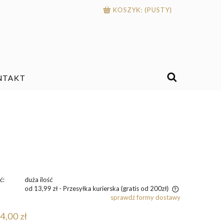
KOSZYK:
(PUSTY)
NTAKT
ć:
duża ilość
od 13,99 zł
- Przesyłka kurierska (gratis od 200zł)
sprawdź formy dostawy
Cena nie zawiera ewentualnych kosztów
4,00 zł
płatności