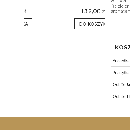
że poczuje
liści ziel
139,00 zł
aromatem,
DO KOSZYKA
KOS
Przesyłka 
Przesyłka
Odbiór Ja
Odbiór 1 