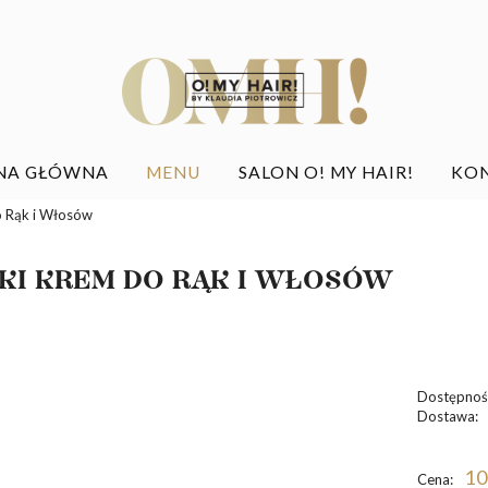
NA GŁÓWNA
MENU
SALON O! MY HAIR!
KO
o Rąk i Włosów
KI KREM DO RĄK I WŁOSÓW
Dostępnoś
Dostawa:
10
Cena: