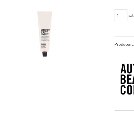
szt
Producent: