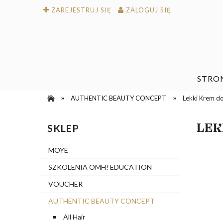
ZAREJESTRUJ SIĘ
ZALOGUJ SIĘ
STRO
»
»
AUTHENTIC BEAUTY CONCEPT
Lekki Krem d
LEK
SKLEP
MOYE
SZKOLENIA OMH! EDUCATION
VOUCHER
AUTHENTIC BEAUTY CONCEPT
All Hair