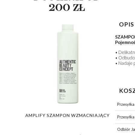
200 ZŁ
OPIS
SZAMPO
Pojemnoś
• Delikatn
• Odbudow
• Nadaje 
KOS
Przesyłka 
PON
AMPLIFY SZAMPON WZMACNIAJĄCY
GLOW SZA
Przesyłka
Y
Odbiór Ja