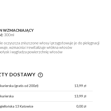
N WZMACNIAJĄCY
ć:
300ml
ie oczyszcza zniszczone włosy i przygotowuje je do pielęgnacji
uje, wzmacnia i rewitalizuje włókna włosów
połysk i wygładza powierzchnię włosów
ZTY DOSTAWY
kurierska (gratis od 200zł)
13,99 zł
CENA NIE ZAWIERA
EWENTUALNYCH KOSZTÓW
MPON NABŁYSZCZAJĄCY
HYDRATE SZAMPON NAWILŻAJ
 kurierska
13,99 zł
PŁATNOŚCI
giellońska 13 Katowice
0,00 zł