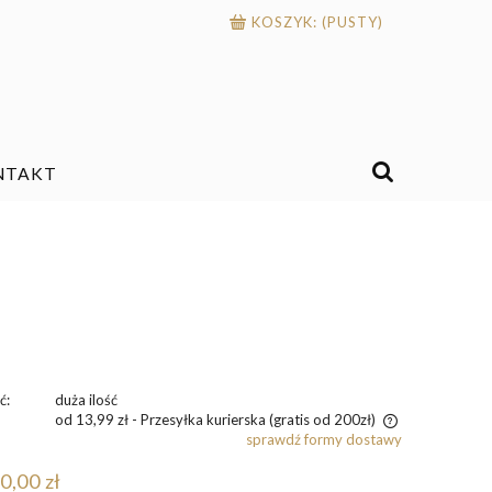
KOSZYK:
(PUSTY)
NTAKT
ć:
duża ilość
od 13,99 zł
- Przesyłka kurierska (gratis od 200zł)
sprawdź formy dostawy
Cena nie zawiera ewentualnych kosztów
0,00 zł
płatności