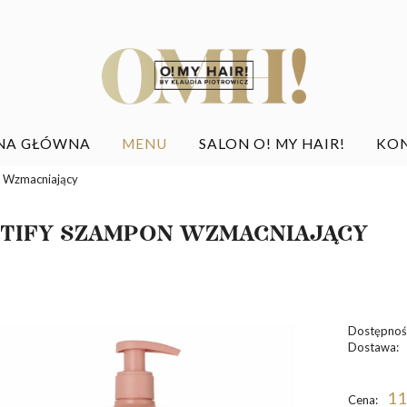
NA GŁÓWNA
MENU
SALON O! MY HAIR!
KO
 Wzmacniający
TIFY SZAMPON WZMACNIAJĄCY
Dostępnoś
Dostawa:
11
Cena: