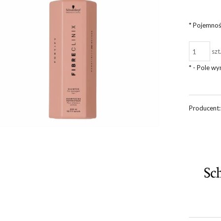
*
Pojemnoś
szt
*
- Pole w
Producent: